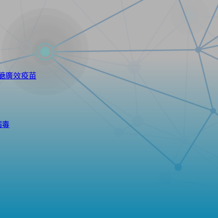
低醣廣效疫苗
病毒