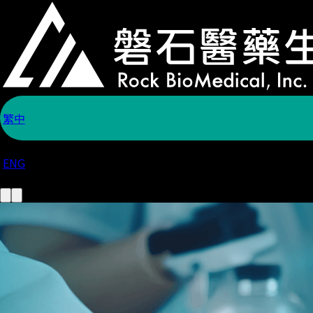
磐石醫藥生技
繁中
ENG